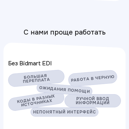
С нами проще работать
Без Bidmart EDI
БОЛЬШАЯ 
РАБОТА В ЧЕРНУЮ
ПЕРЕПЛАТА
ОЖИДАНИЯ ПОМОЩИ
КОДЫ В РАЗНЫХ
РУЧНОЙ ВВОД
ИСТОЧНИКАХ
ИНФОРМАЦИИ
НЕПОНЯТНЫЙ ИНТЕРФЕЙС