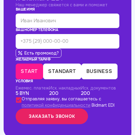
Наш менеджер свяжется с вами и поможет
ВАШЕ ИМЯ
ВАШ НОМЕР ТЕЛЕФОНА
Есть промокод?
ЖЕЛАЕМЫЙ ТАРИФ
START
STANDART
BUSINESS
УСЛОВИЯ
Ежемес. платеж
Исх. накладных
Исх. документов
5 BYN
200
200
Отправляя заявку, вы соглашаетесь с
политикой конфиденциальности
Bidmart EDI
ЗАКАЗАТЬ ЗВОНОК