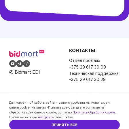
КОНТАКТЫ
Отдел продаж:
+375 29 617 30 09
© Bidmart EDI
Техническая поддержка:
+375 29 617 30 29
ПОМОЩЬ
ДОКУМЕНТЫ
Для корректной работы сайта и вашего удобства мы используем
FAQ
Пользовательское
файлы cookie. Нажимая «Принять все», вы даёте согласие на
Заказать звонок
соглашение
обработку всех файлов cookie, согласно
Политике обработки cookie
.
Перейти от другого EDI-
Политика
Вы также можете
настроить
типы cookie.
провайдера
конфиденциальности
ПРИНЯТЬ ВСЕ
Выбор настроек cookie
Публичный договор —