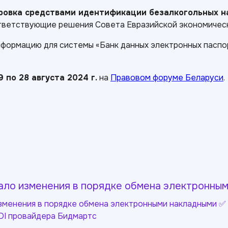
ровка средствами идентификации безалкогольных на
ответствующие решения Совета Евразийской экономичес
формацию для системы «Банк данных электронных паспор
9 по 28 августа 2024 г.
на
Правовом форуме Беларуси
.
ло изменения в порядке обмена электронным
менения в порядке обмена электронными накладными ✅ 
DI провайдера Бидмартс