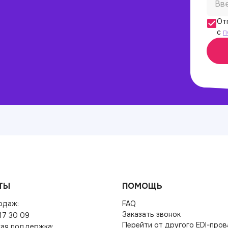
От
с
п
ТЫ
ПОМОЩЬ
одаж:
FAQ
Заказать звонок
17 30 09
Перейти от другого EDI-про
кая поддержка: