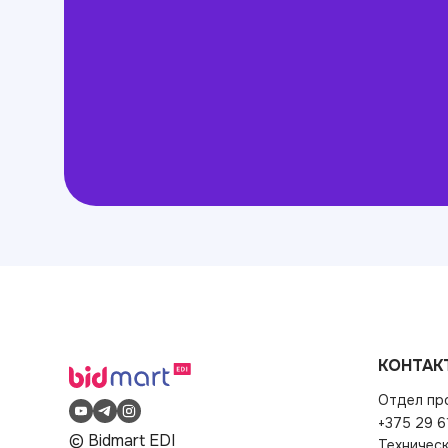
КОНТАК
Отдел пр
+375 29 6
© Bidmart EDI
Техничес