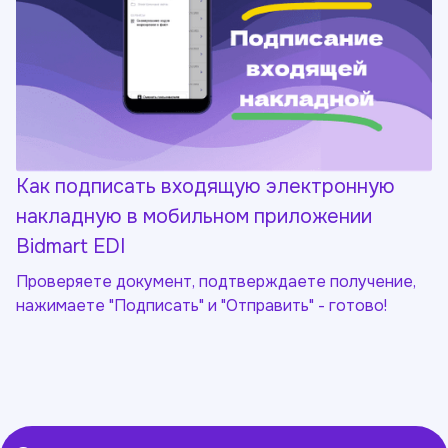
Как подписать входящую электронную
накладную в мобильном приложении
Bidmart EDI
Проверяете документ, подтверждаете получение,
нажимаете "Подписать" и "Отправить" - готово!